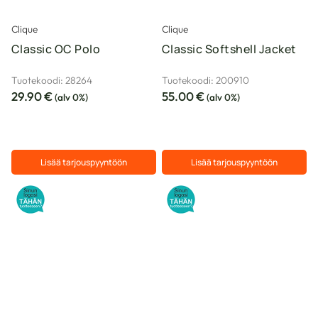
sivulla.
sivulla.
Clique
Clique
Classic OC Polo
Classic Softshell Jacket
Tuotekoodi: 28264
Tuotekoodi: 200910
29.90
€
55.00
€
(alv 0%)
(alv 0%)
Lisää tarjouspyyntöön
Lisää tarjouspyyntöön
Tällä
Tällä
tuotteella
tuotteella
on
on
useampi
useampi
muunnelma.
muunnelma.
Voit
Voit
tehdä
tehdä
valinnat
valinnat