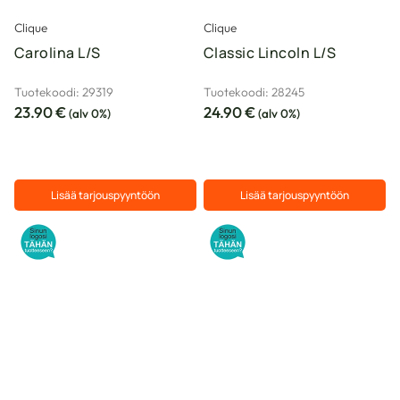
sivulla.
sivulla.
Clique
Clique
Carolina L/S
Classic Lincoln L/S
Tuotekoodi: 29319
Tuotekoodi: 28245
23.90
€
24.90
€
(alv 0%)
(alv 0%)
Lisää tarjouspyyntöön
Lisää tarjouspyyntöön
Tällä
Tällä
tuotteella
tuotteella
on
on
useampi
useampi
muunnelma.
muunnelma.
Voit
Voit
tehdä
tehdä
valinnat
valinnat
tuotteen
tuotteen