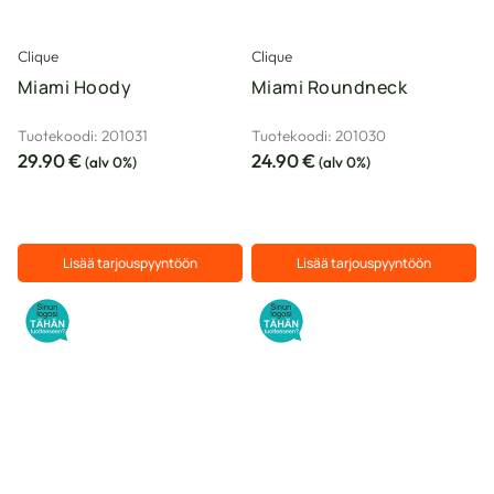
tuotteen
tuotteen
sivulla.
sivulla.
Clique
Clique
Miami Hoody
Miami Roundneck
Tuotekoodi: 201031
Tuotekoodi: 201030
29.90
€
24.90
€
(alv 0%)
(alv 0%)
Lisää tarjouspyyntöön
Lisää tarjouspyyntöön
Tällä
Tällä
tuotteella
tuotteella
on
on
useampi
useampi
muunnelma.
muunnelma.
Voit
Voit
tehdä
tehdä
valinnat
valinnat