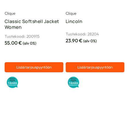
tuotteen
tuotteen
sivulla.
sivulla.
Clique
Clique
Classic Softshell Jacket
Lincoln
Women
Tuotekoodi: 28204
Tuotekoodi: 200915
23.90
€
(alv 0%)
55.00
€
(alv 0%)
Lisää tarjouspyyntöön
Lisää tarjouspyyntöön
Tällä
Tällä
tuotteella
tuotteella
on
on
useampi
useampi
muunnelma.
muunnelma.
Voit
Voit
tehdä
tehdä
valinnat
valinnat