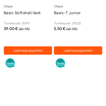
Clique
Clique
Basic Softshell Vest
Basic-T Junior
Tuotekoodi: 20911
Tuotekoodi: 29032
39.00
€
5.50
€
(alv 0%)
(alv 0%)
Lisää tarjouspyyntöön
Lisää tarjouspyyntöön
Tällä
Tällä
tuotteella
tuotteella
on
on
useampi
useampi
muunnelma.
muunnelma.
Voit
Voit
tehdä
tehdä
valinnat
valinnat
tuotteen
tuotteen