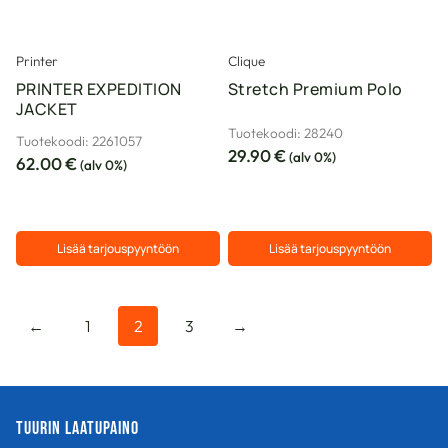
tuotteen
tuotteen
sivulla.
sivulla.
Printer
Clique
PRINTER EXPEDITION
Stretch Premium Polo
JACKET
Tuotekoodi: 28240
Tuotekoodi: 2261057
29.90
€
(alv 0%)
62.00
€
(alv 0%)
Lisää tarjouspyyntöön
Lisää tarjouspyyntöön
Tällä
Tällä
tuotteella
tuotteella
on
on
←
1
2
3
→
useampi
useampi
muunnelma.
muunnelma.
Voit
Voit
tehdä
tehdä
Tuurin Laatupaino
valinnat
valinnat