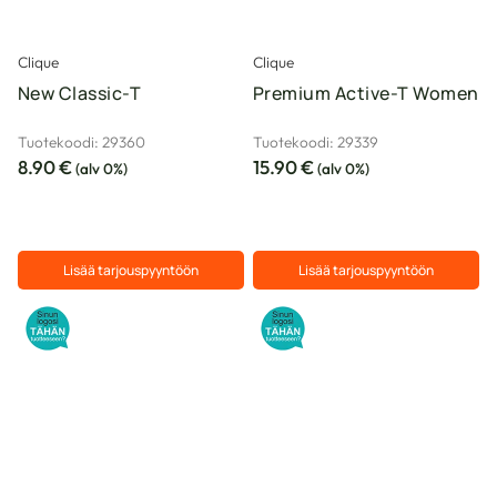
tuotteen
tuotteen
sivulla.
sivulla.
Clique
Clique
New Classic-T
Premium Active-T Women
Tuotekoodi: 29360
Tuotekoodi: 29339
8.90
€
15.90
€
(alv 0%)
(alv 0%)
Lisää tarjouspyyntöön
Lisää tarjouspyyntöön
Tällä
Tällä
tuotteella
tuotteella
on
on
useampi
useampi
muunnelma.
muunnelma.
Voit
Voit
tehdä
tehdä
valinnat
valinnat