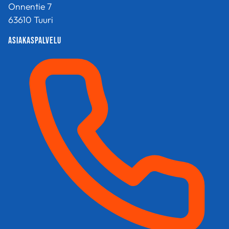
Onnentie 7
tuotteen
tuotteen
63610 Tuuri
sivulla.
sivulla.
Asiakaspalvelu