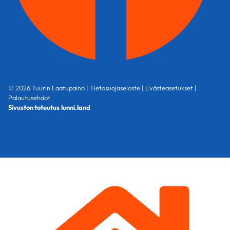
© 2026 Tuurin Laatupaino |
Tietosuojaseloste
|
Evästeasetukset
|
Palautusehdot
Sivuston toteutus
lunni.land