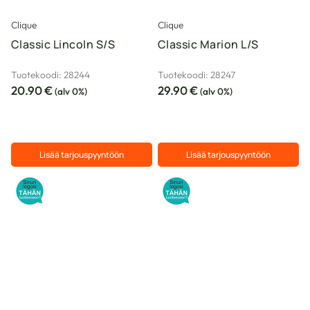
sivulla.
sivulla.
Clique
Clique
Classic Lincoln S/S
Classic Marion L/S
Tuotekoodi: 28244
Tuotekoodi: 28247
20.90
€
29.90
€
(alv 0%)
(alv 0%)
Lisää tarjouspyyntöön
Lisää tarjouspyyntöön
Tällä
Tällä
tuotteella
tuotteella
on
on
useampi
useampi
muunnelma.
muunnelma.
Voit
Voit
tehdä
tehdä
valinnat
valinnat
tuotteen
tuotteen