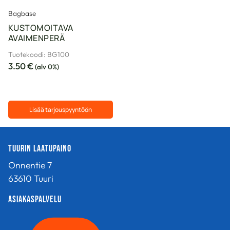
Bagbase
KUSTOMOITAVA
AVAIMENPERÄ
Tuotekoodi: BG100
3.50
€
(alv 0%)
Lisää tarjouspyyntöön
Tällä
tuotteella
Tuurin Laatupaino
on
useampi
Onnentie 7
muunnelma.
63610 Tuuri
Voit
tehdä
Asiakaspalvelu
valinnat
tuotteen