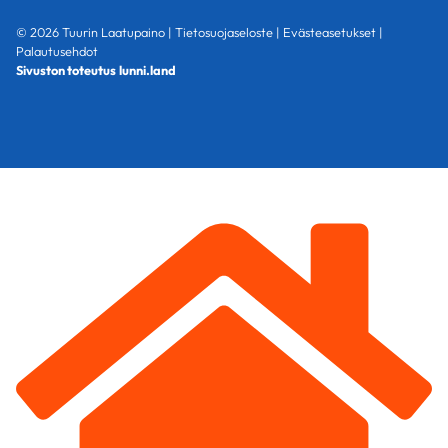
© 2026 Tuurin Laatupaino |
Tietosuojaseloste
|
Evästeasetukset
|
Palautusehdot
Sivuston toteutus
lunni.land