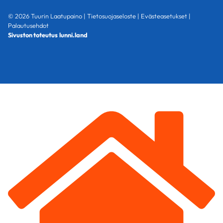
© 2026 Tuurin Laatupaino |
Tietosuojaseloste
|
Evästeasetukset
|
Palautusehdot
Sivuston toteutus
lunni.land