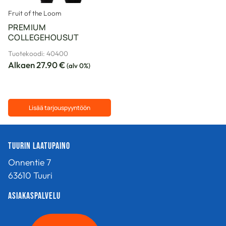
Fruit of the Loom
PREMIUM
COLLEGEHOUSUT
Tuotekoodi: 40400
Alkaen
27.90
€
(alv 0%)
Lisää tarjouspyyntöön
Tällä
tuotteella
Tuurin Laatupaino
on
useampi
Onnentie 7
muunnelma.
63610 Tuuri
Voit
tehdä
Asiakaspalvelu
valinnat
tuotteen