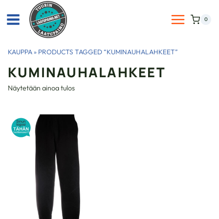
Siirry
sisältöön
0
KAUPPA
»
PRODUCTS TAGGED “KUMINAUHALAHKEET”
KUMINAUHALAHKEET
Näytetään ainoa tulos