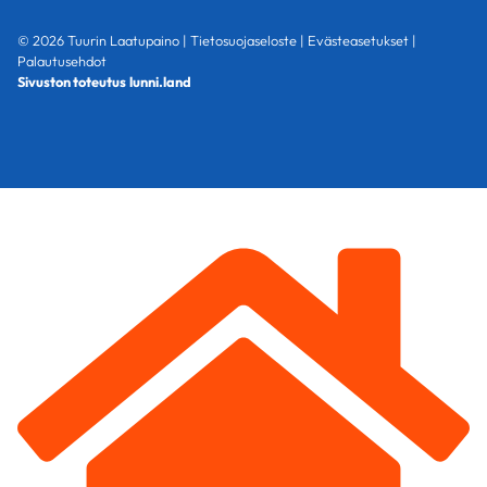
© 2026 Tuurin Laatupaino |
Tietosuojaseloste
|
Evästeasetukset
|
Palautusehdot
Sivuston toteutus
lunni.land