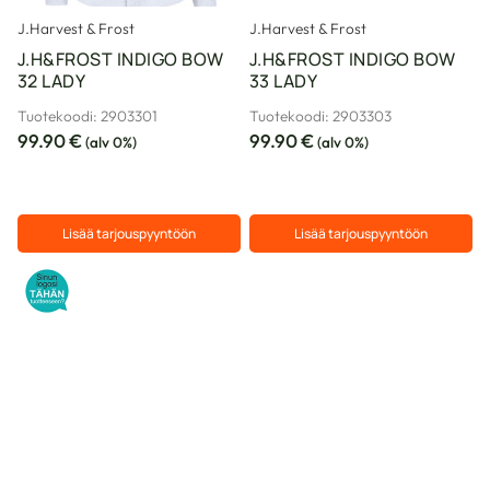
J.Harvest & Frost
J.Harvest & Frost
J.H&FROST INDIGO BOW
J.H&FROST INDIGO BOW
32 LADY
33 LADY
Tuotekoodi: 2903301
Tuotekoodi: 2903303
99.90
€
99.90
€
(alv 0%)
(alv 0%)
Lisää tarjouspyyntöön
Lisää tarjouspyyntöön
Tällä
Tällä
tuotteella
tuotteella
on
on
useampi
useampi
muunnelma.
muunnelma.
Voit
Voit
tehdä
tehdä
valinnat
valinnat
tuotteen
tuotteen