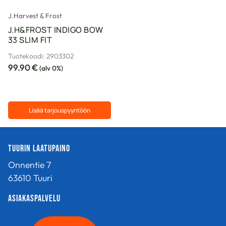
sivulla.
sivulla.
J.Harvest & Frost
J.H&FROST INDIGO BOW
33 SLIM FIT
Tuotekoodi: 2903302
99.90
€
(alv 0%)
Lisää tarjouspyyntöön
Tällä
tuotteella
Tuurin Laatupaino
on
useampi
Onnentie 7
muunnelma.
63610 Tuuri
Voit
tehdä
Asiakaspalvelu
valinnat
tuotteen