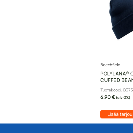
Beechfield
POLYLANA® O
CUFFED BEA
Tuotekoodi: B37
6.90
€
(alv 0%)
Lisää tarjo
Tällä
tuotteella