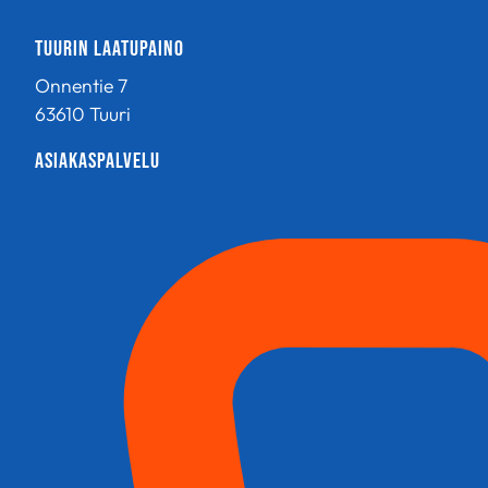
on
useampi
Tuurin Laatupaino
muunnelma.
Onnentie 7
Voit
63610 Tuuri
tehdä
valinnat
Asiakaspalvelu
tuotteen
sivulla.