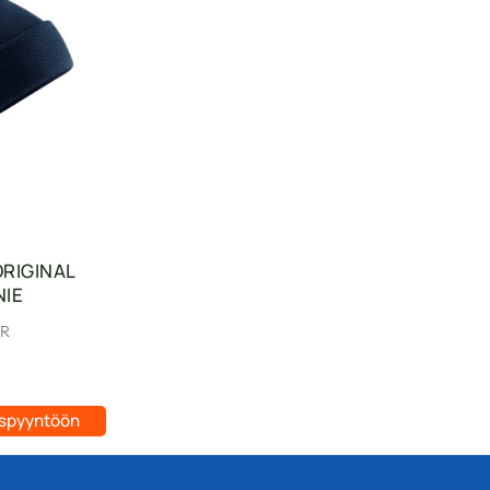
RIGINAL
NIE
5R
uspyyntöön