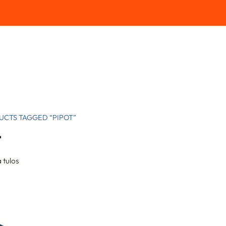
UCTS TAGGED “PIPOT”
T
 tulos