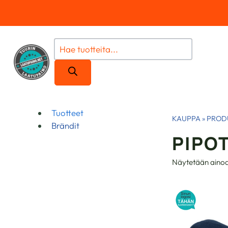
Siirry
sisältöön
Products
search
Tuotteet
KAUPPA
»
PROD
Brändit
PIPO
Näytetään ainoa