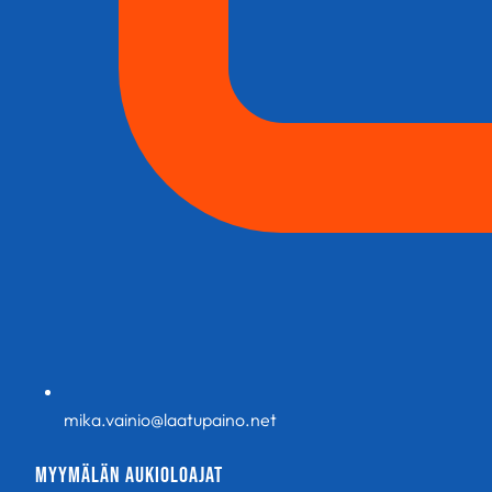
mika.vainio@laatupaino.net
Myymälän aukioloajat