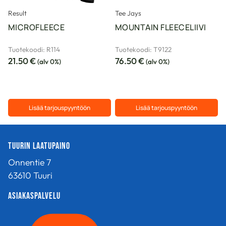
Result
Tee Jays
MICROFLEECE
MOUNTAIN FLEECELIIVI
Tuotekoodi: R114
Tuotekoodi: T9122
21.50
€
76.50
€
(alv 0%)
(alv 0%)
Lisää tarjouspyyntöön
Lisää tarjouspyyntöön
Tällä
Tällä
tuotteella
tuotteella
Tuurin Laatupaino
on
on
useampi
useampi
Onnentie 7
muunnelma.
muunnelma.
63610 Tuuri
Voit
Voit
tehdä
tehdä
Asiakaspalvelu
valinnat
valinnat
tuotteen
tuotteen