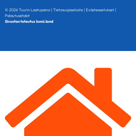
© 2026 Tuurin Laatupaino |
Tietosuojaseloste
|
Evästeasetukset
|
Palautusehdot
Sivuston toteutus
lunni.land