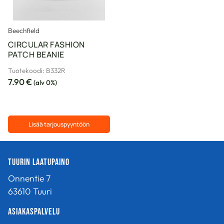
Beechfield
CIRCULAR FASHION
PATCH BEANIE
Tuotekoodi: B332R
7.90
€
(alv 0%)
Lisää tarjouspyyntöön
Tällä
tuotteella
Tuurin Laatupaino
on
useampi
Onnentie 7
muunnelma.
63610 Tuuri
Voit
tehdä
Asiakaspalvelu
valinnat