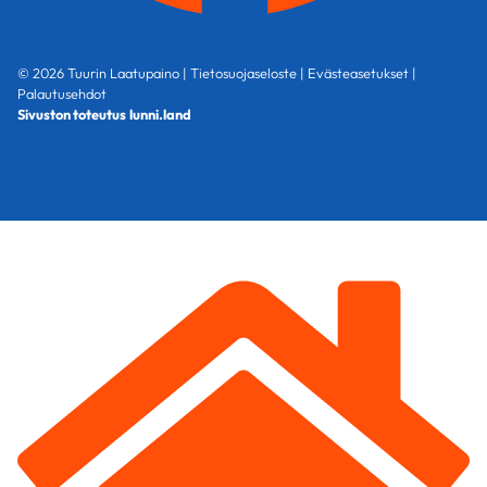
© 2026 Tuurin Laatupaino |
Tietosuojaseloste
|
Evästeasetukset
|
Palautusehdot
Sivuston toteutus
lunni.land