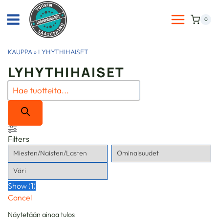
Siirry
sisältöön
0
KAUPPA
»
LYHYTHIHAISET
LYHYTHIHAISET
Products
search
Filters
Show
(
1
)
Cancel
Näytetään ainoa tulos