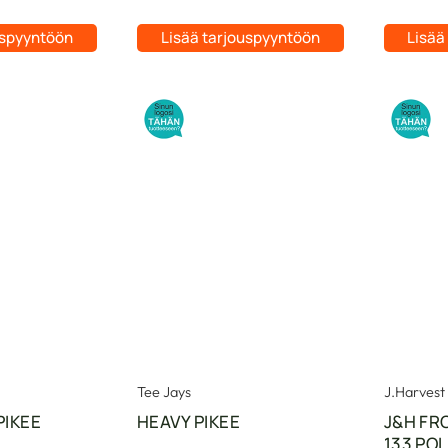
uspyyntöön
Lisää tarjouspyyntöön
Lisää
Tee Jays
J.Harvest 
PIKEE
HEAVY PIKEE
J&H FR
133 PO