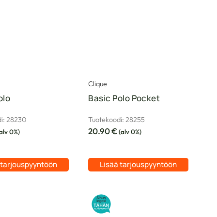
Clique
olo
Basic Polo Pocket
i: 28230
Tuotekoodi: 28255
20.90
€
alv 0%)
(alv 0%)
 tarjouspyyntöön
Lisää tarjouspyyntöön