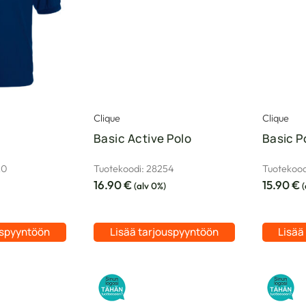
Clique
Clique
Basic Active Polo
Basic P
20
Tuotekoodi: 28254
Tuotekood
16.90
€
15.90
€
(alv 0%)
(
uspyyntöön
Lisää tarjouspyyntöön
Lisää