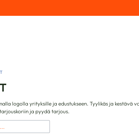
T
ET
alla logolla yrityksille ja edustukseen. Tyylikäs ja kestävä 
tarjouskoriin ja pyydä tarjous.