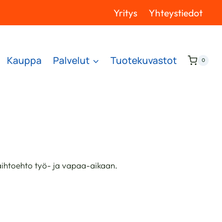
Yritys
Yhteystiedot
Kauppa
Palvelut
Tuotekuvastot
0
vaihtoehto työ- ja vapaa-aikaan.