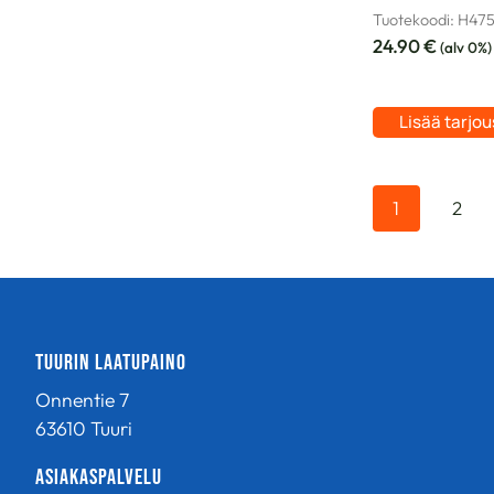
Tuotekoodi: H47
24.90
€
(alv 0%)
Lisää tarjo
1
2
Tuurin Laatupaino
Onnentie 7
63610 Tuuri
Asiakaspalvelu