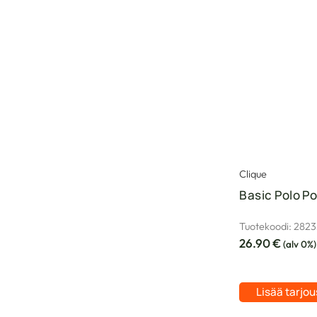
Clique
Basic Polo P
Tuotekoodi: 282
26.90
€
(alv 0%)
Lisää tarjo