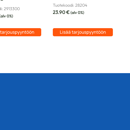
Tuotekoodi: 28204
i: 2913300
23.90
€
(alv 0%)
(alv 0%)
 tarjouspyyntöön
Lisää tarjouspyyntöön