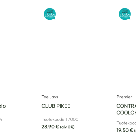
Tee Jays
Premier
olo
CLUB PIKEE
CONTR
COOLCH
64
Tuotekoodi: T7000
Tuotekood
28.90
€
(alv 0%)
19.50
€
(