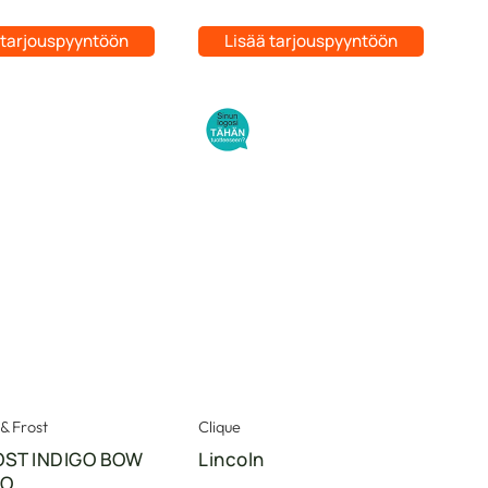
 tarjouspyyntöön
Lisää tarjouspyyntöön
& Frost
Clique
OST INDIGO BOW
Lincoln
LO