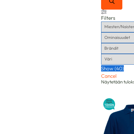
Filters
Show
(
40
)
Cancel
Näytetään tuloks