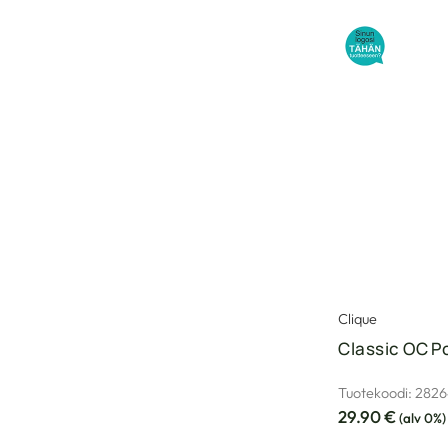
Clique
Classic OC P
Tuotekoodi: 282
29.90
€
(alv 0%)