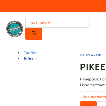
Siirry
sisältöön
Products
search
Tuotteet
KAUPPA
»
PIKEE
Brändit
PIKE
Pikeepaidat om
Lisää tuotteet 
Products
search