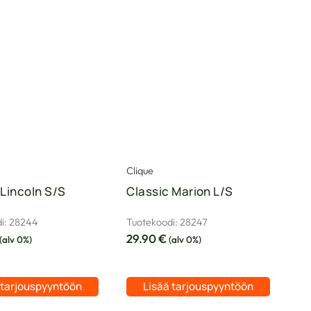
Clique
 Lincoln S/S
Classic Marion L/S
i: 28244
Tuotekoodi: 28247
29.90
€
(alv 0%)
(alv 0%)
 tarjouspyyntöön
Lisää tarjouspyyntöön