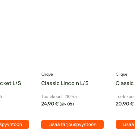
Clique
Clique
ocket L/S
Classic Lincoln L/S
Classic
35
Tuotekoodi: 28245
Tuotekood
24.90
€
20.90
€
(alv 0%)
uspyyntöön
Lisää tarjouspyyntöön
Lisää