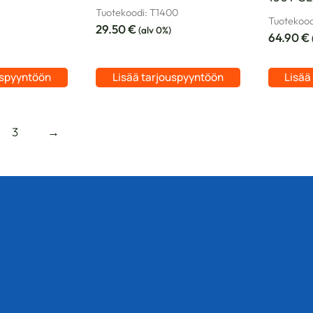
5
Tuotekoodi: T1400
Tuotekood
29.50
€
(alv 0%)
64.90
€
uspyyntöön
Lisää tarjouspyyntöön
Lisää
3
→