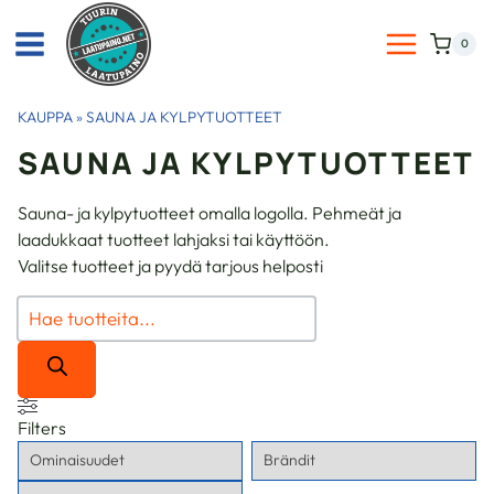
Siirry
sisältöön
0
KAUPPA
»
SAUNA JA KYLPYTUOTTEET
SAUNA JA KYLPYTUOTTEET
Sauna- ja kylpytuotteet omalla logolla. Pehmeät ja
laadukkaat tuotteet lahjaksi tai käyttöön.
Valitse tuotteet ja pyydä tarjous helposti
Products
search
Filters