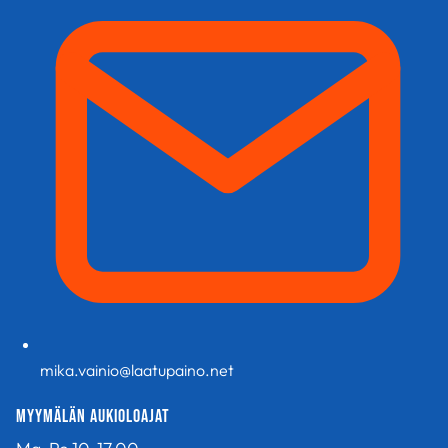
mika.vainio@laatupaino.net
Myymälän aukioloajat