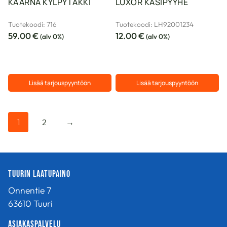
KAARNA KYLPYTAKKI
LUXOR KÄSIPYYHE
Tuotekoodi: 716
Tuotekoodi: LH92001234
59.00
€
12.00
€
(alv 0%)
(alv 0%)
Lisää tarjouspyyntöön
Lisää tarjouspyyntöön
1
2
→
Tuurin Laatupaino
Onnentie 7
63610 Tuuri
Asiakaspalvelu