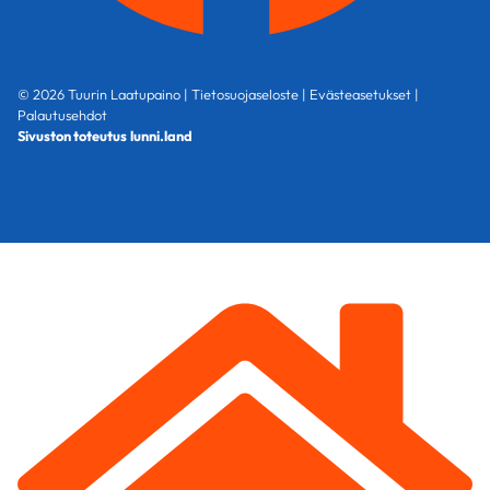
© 2026 Tuurin Laatupaino |
Tietosuojaseloste
|
Evästeasetukset
|
Palautusehdot
Sivuston toteutus
lunni.land