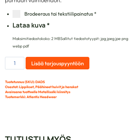
parhaan vaihtoehdon.
Brodeeraus tai tekstiilipainatus
*
Lataa kuva
*
Maksimitiedostokoko: 2 MB
Sallitut tiedostotyypit: jpg jpeg jpe png
webp pdf
Dad
Lisää tarjouspyyntöön
Hat-
S
Mid
Tuotetunnus (SKU):
DADS
Osastot:
Lippikset
,
Päähineet huivit ja hanskat
Visor
Avainsana tuotteelle
Metallisolki kiinnitys
-
Tuotemerkki:
Atlantis Headwear
lippis
määrä
TUTUSTU MYÖS