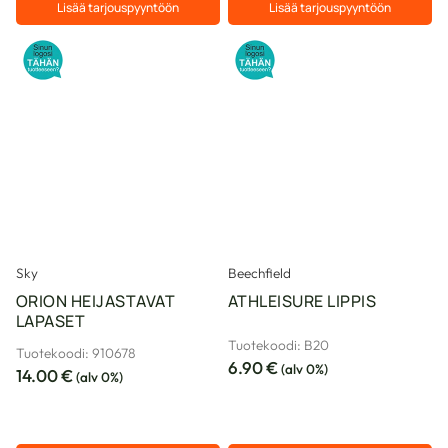
Lisää tarjouspyyntöön
Lisää tarjouspyyntöön
Tällä
tuotteella
on
useampi
muunnelma.
Voit
tehdä
valinnat
tuotteen
sivulla.
Sky
Beechfield
ORION HEIJASTAVAT
ATHLEISURE LIPPIS
LAPASET
Tuotekoodi: B20
Tuotekoodi: 910678
6.90
€
(alv 0%)
14.00
€
(alv 0%)