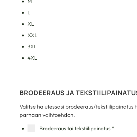
M
L
XL
XXL
3XL
4XL
BRODEERAUS JA TEKSTIILIPAINATU
Valitse halutessasi brodeeraus/tekstiilipainatus 
parhaan vaihtoehdon.
Brodeeraus tai tekstiilipainatus
*