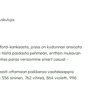
uskuluja.
xford-kankaasta, jossa on kudonnan ansiosta
e tästä paidasta pehmeän, erittäin mukavan
kenties paras versiomme smart casual -
easti ottamaan paikkansa vaatekaappisi
 556 sininen, 762 vihreä, 864 violetti, 996