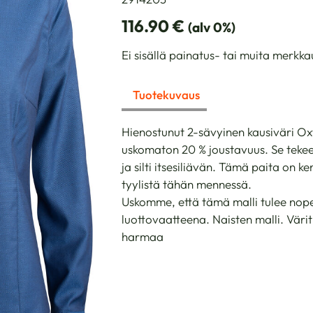
116.90
€
(alv 0%)
Ei sisällä painatus- tai muita merkka
Tuotekuvaus
Hienostunut 2-sävyinen kausiväri O
uskomaton 20 % joustavuus. Se teke
ja silti itsesiliävän. Tämä paita on 
tyylistä tähän mennessä.
Uskomme, että tämä malli tulee nop
luottovaatteena. Naisten malli. Värit:
harmaa