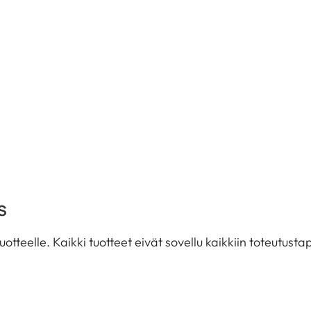
S
tuotteelle. Kaikki tuotteet eivät sovellu kaikkiin toteutus