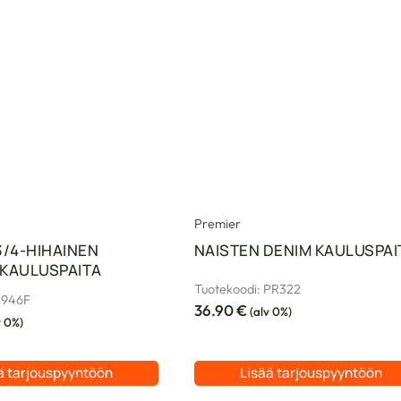
Premier
3/4-HIHAINEN
NAISTEN DENIM KAULUSPAI
KAULUSPAITA
Tuotekoodi: PR322
J946F
36.90
€
(alv 0%)
v 0%)
ä tarjouspyyntöön
Lisää tarjouspyyntöön
Tällä