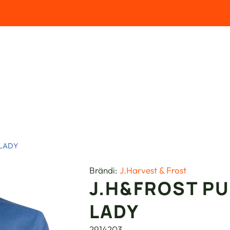
 LADY
Brändi:
J.Harvest & Frost
J.H&FROST PU
LADY
2914203