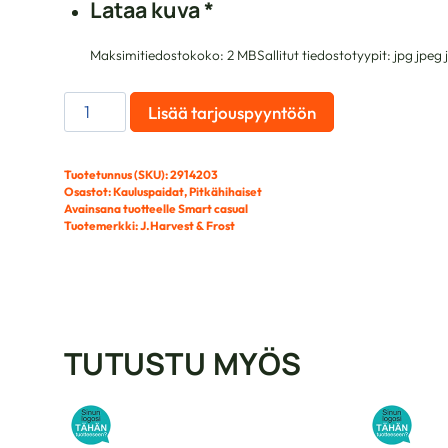
Lataa kuva
*
Maksimitiedostokoko: 2 MB
Sallitut tiedostotyypit: jpg jpe
J.H&FROST
Lisää tarjouspyyntöön
PURPLE
BOW
Tuotetunnus (SKU):
2914203
142
Osastot:
Kauluspaidat
,
Pitkähihaiset
LADY
Avainsana tuotteelle
Smart casual
määrä
Tuotemerkki:
J.Harvest & Frost
TUTUSTU MYÖS