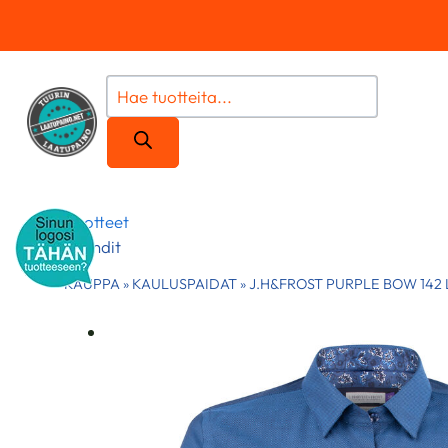
Siirry
sisältöön
Products
search
Tuotteet
Brändit
KAUPPA
»
KAULUSPAIDAT
»
J.H&FROST PURPLE BOW 142