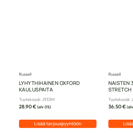
Russell
Russell
LYHYTHIHAINEN OXFORD
NAISTEN 
KAULUSPAITA
STRETCH 
Tuotekoodi: J933M
Tuotekoodi: 
28.90
€
36.50
€
(alv 0%)
(al
Lisää tarjouspyyntöön
Lisä
Tällä
Tällä