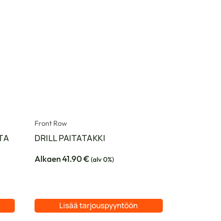
Front Row
TA
DRILL PAITATAKKI
Alkaen
41.90
€
(alv 0%)
Lisää tarjouspyyntöön
Tällä