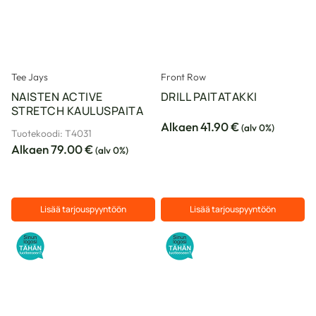
Tee Jays
Front Row
NAISTEN ACTIVE
DRILL PAITATAKKI
STRETCH KAULUSPAITA
Alkaen
41.90
€
(alv 0%)
Tuotekoodi: T4031
Alkaen
79.00
€
(alv 0%)
Lisää tarjouspyyntöön
Lisää tarjouspyyntöön
Tällä
Tällä
tuotteella
tuotteella
on
on
useampi
useampi
muunnelma.
muunnelma.
Voit
Voit