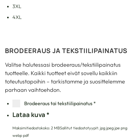
3XL
4XL
BRODEERAUS JA TEKSTIILIPAINATUS
Valitse halutessasi brodeeraus/tekstiilipainatus
tuotteelle. Kaikki tuotteet eivät sovellu kaikkiin
toteutustapoihin – tarkistamme ja suosittelemme
parhaan vaihtoehdon.
Brodeeraus tai tekstiilipainatus
*
Lataa kuva
*
Maksimitiedostokoko: 2 MB
Sallitut tiedostotyypit: jpg jpeg jpe png
webp pdf