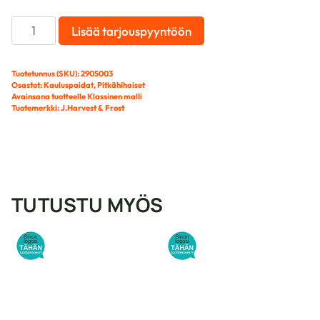
J.H&FROST
Lisää tarjouspyyntöön
YELLOW
BOW
50
Tuotetunnus (SKU):
2905003
Osastot:
Kauluspaidat
,
Pitkähihaiset
LADY
Avainsana tuotteelle
Klassinen malli
White
Tuotemerkki:
J.Harvest & Frost
XS
määrä
TUTUSTU MYÖS