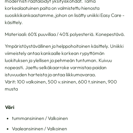
modernisti räätälöidyt yksityiskohdat. Tämä
korkealaatuinen paita on valmistettu hienosta
suosikkikankaastamme, johon on lisätty uniikki Easy Care -
käsittely.
Materiaali: 60% puuvillaa / 40% polyesteriä. Konepestävä.
Ympäristöystävällinen ja helppohoitoinen käsittely. Uniikki
viimeistely antaa kankaalle korkean rypyttömän
luokituksen ja ylellisen ja pehmeän tuntuman. Kuivuu
nopeasti. Jaettu selkäkaarroke varmistaa paidan
istuvuuden harteista ja antaa liikkumavaraa.
Värit: 100 valkoinen, 500 v.sininen, 600 t.sininen, 900
musta
Väri
tummansininen / Valkoinen
Vaaleansininen / Valkoinen