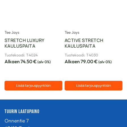
tehdä
tehdä
valinnat
valinnat
tuotteen
tuotteen
sivulla.
sivulla.
Tee Jays
Tee Jays
STRETCH LUXURY
ACTIVE STRETCH
KAULUSPAITA
KAULUSPAITA
Tuotekoodi: T4024
Tuotekoodi: T4030
Alkaen
74.50
€
Alkaen
79.00
€
(alv 0%)
(alv 0%)
Lisää tarjouspyyntöön
Lisää tarjouspyyntöön
Tällä
Tällä
tuotteella
tuotteella
on
on
Tuurin Laatupaino
useampi
useampi
Onnentie 7
muunnelma.
muunnelma.