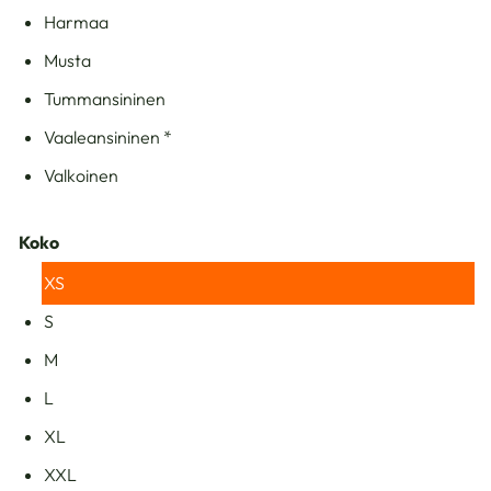
Harmaa
Musta
Tummansininen
Vaaleansininen *
Valkoinen
Koko
XS
S
M
L
XL
XXL