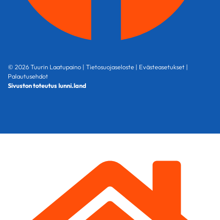
© 2026 Tuurin Laatupaino |
Tietosuojaseloste
|
Evästeasetukset
|
Palautusehdot
Sivuston toteutus
lunni.land