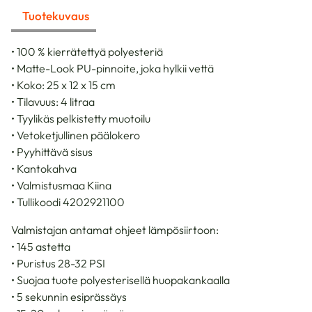
Tuotekuvaus
• 100 % kierrätettyä polyesteriä
• Matte-Look PU-pinnoite, joka hylkii vettä
• Koko: 25 x 12 x 15 cm
• Tilavuus: 4 litraa
• Tyylikäs pelkistetty muotoilu
• Vetoketjullinen päälokero
• Pyyhittävä sisus
• Kantokahva
• Valmistusmaa Kiina
• Tullikoodi 4202921100
Valmistajan antamat ohjeet lämpösiirtoon:
• 145 astetta
• Puristus 28-32 PSI
• Suojaa tuote polyesterisellä huopakankaalla
• 5 sekunnin esiprässäys