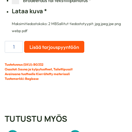
Brodeeraus tai tekstiilipainatus
*
Lataa kuva
*
Maksimitiedostokoko: 2 MB
Sallitut tiedostotyypit: jpg jpeg jpe png
webp pdf
MATTE
Lisää tarjouspyyntöön
PU
TOILETTILAUKKU
4
Tuotetunnus (SKU):
BG332
Osastot:
Sauna ja kylpytuotteet
,
Toilettipussit
L
Avainsana tuotteelle
Kierrätetty materiaali
määrä
Tuotemerkki:
Bagbase
TUTUSTU MYÖS