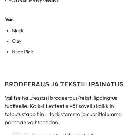
• 15-20 sekunnin prässäys
Väri
Black
Clay
Nude Pink
BRODEERAUS JA TEKSTIILIPAINATUS
Valitse halutessasi brodeeraus/tekstiilipainatus
tuotteelle. Kaikki tuotteet eivät sovellu kaikkiin
toteutustapoihin – tarkistamme ja suosittelemme
parhaan vaihtoehdon.