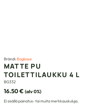
Brändi:
Bagbase
MATTE PU
TOILETTILAUKKU 4 L
BG332
16.50
€
(alv 0%)
Ei sisällä painatus- tai muita merkkauskuluja.