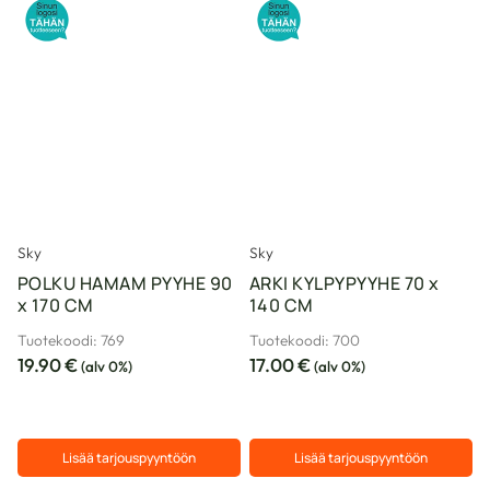
tuotteella
tuotteella
on
on
useampi
useampi
muunnelma.
muunnelma.
Voit
Voit
tehdä
tehdä
valinnat
valinnat
tuotteen
tuotteen
sivulla.
sivulla.
Sky
Sky
POLKU HAMAM PYYHE 90
ARKI KYLPYPYYHE 70 x
x 170 CM
140 CM
Tuotekoodi: 769
Tuotekoodi: 700
19.90
€
17.00
€
(alv 0%)
(alv 0%)
Lisää tarjouspyyntöön
Lisää tarjouspyyntöön
Tällä
Tällä