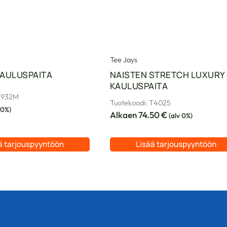
Tee Jays
AULUSPAITA
NAISTEN STRETCH LUXURY
KAULUSPAITA
 J932M
Tuotekoodi: T4025
 0%)
Alkaen
74.50
€
(alv 0%)
ä tarjouspyyntöön
Lisää tarjouspyyntöön
Tällä
tuotteella
on
useampi
.
muunnelma.
Voit