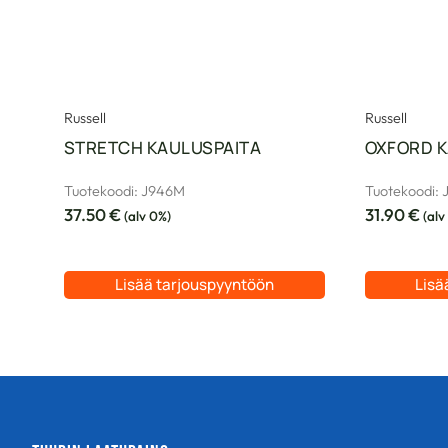
Russell
Russell
STRETCH KAULUSPAITA
OXFORD K
Tuotekoodi: J946M
Tuotekoodi:
37.50
€
31.90
€
(alv 0%)
(alv
Lisää tarjouspyyntöön
Lisä
Tällä
Tällä
tuotteella
tuotteella
on
on
useampi
useampi
muunnelma.
muunnelma
Voit
Voit