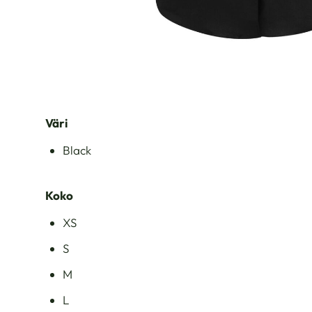
Väri
Black
Koko
XS
S
M
L