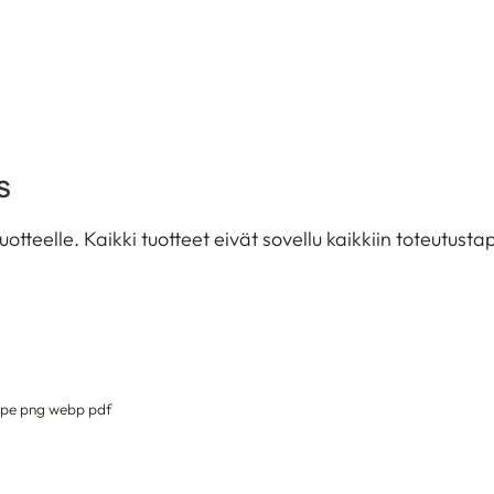
S
tuotteelle. Kaikki tuotteet eivät sovellu kaikkiin toteutus
g jpe png webp pdf