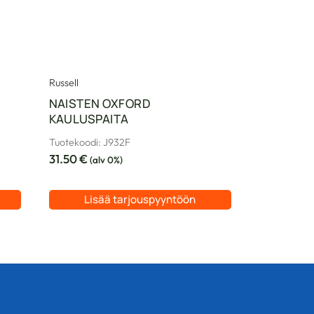
Russell
NAISTEN OXFORD
KAULUSPAITA
Tuotekoodi: J932F
31.50
€
(alv 0%)
Lisää tarjouspyyntöön
Tällä
tuotteella
on
useampi
muunnelma.
Voit