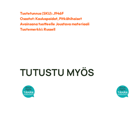
HIHAINEN
Tuotetunnus (SKU):
J946F
STRETCH
Osastot:
Kauluspaidat
,
Pitkähihaiset
KAULUSPAITA
Avainsana tuotteelle
Joustava materiaali
määrä
Tuotemerkki:
Russell
TUTUSTU MYÖS