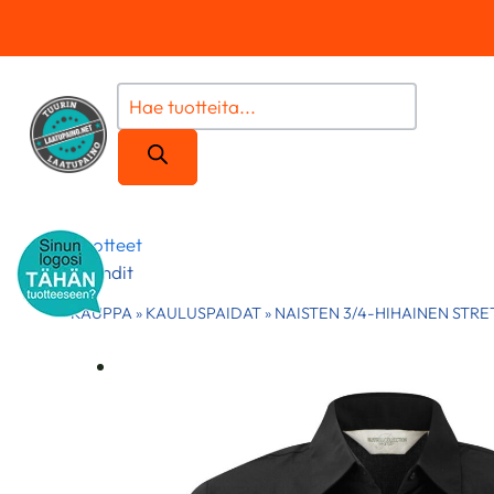
Siirry
sisältöön
Products
search
Tuotteet
Brändit
KAUPPA
»
KAULUSPAIDAT
»
NAISTEN 3/4-HIHAINEN STR