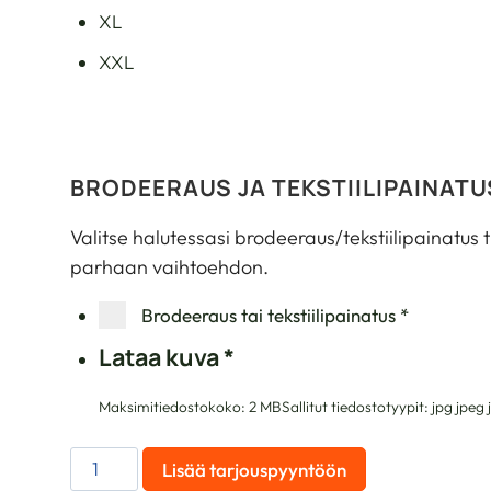
XL
XXL
BRODEERAUS JA TEKSTIILIPAINATU
Valitse halutessasi brodeeraus/tekstiilipainatus 
parhaan vaihtoehdon.
Brodeeraus tai tekstiilipainatus
*
Lataa kuva
*
Maksimitiedostokoko: 2 MB
Sallitut tiedostotyypit: jpg jpe
NAISTEN
Lisää tarjouspyyntöön
3/4-