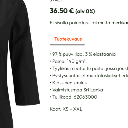
36.50
€
(alv 0%)
Ei sisällä painatus- tai muita merkka
Tuotekuvaus
• 97 % puuvillaa, 3 % elastaania
• Paino: 140 g/m²
• Tyylikäs muotoiltu paita, jossa jou
• Pystysuuntaiset muotolaskokset ed
• Klassinen kaulus
• Valmistusmaa Sri Lanka
• Tullikoodi 62063000
Koot: XS – XXL