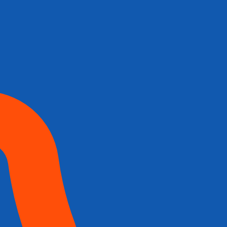
tehdä
valinnat
tuotteen
sivulla.