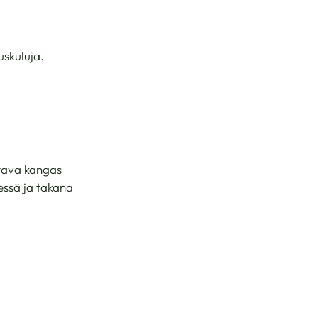
uskuluja.
stava kangas
essä ja takana