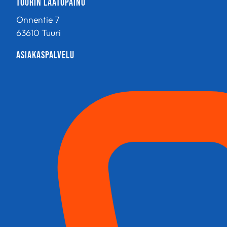
Tuurin Laatupaino
tehdä
tehdä
Onnentie 7
valinnat
valinnat
tuotteen
tuotteen
63610 Tuuri
sivulla.
sivulla.
Asiakaspalvelu