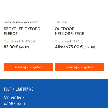
valinnat
valinnat
tuotteen
tuotteen
sivulla.
sivulla.
Helly Hansen Workwear
Tee Jays
RECYCLED OXFORD
OUTDOOR
FLEECE
NEULOSFLEECE
Tuotekoodi: HH72026
Tuotekoodi: T9615
82.00
€
Alkaen
75.00
€
(alv 0%)
(alv 0%)
Lisää tarjouspyyntöön
Lisää tarjouspyyntöön
Tällä
Tällä
tuotteella
tuotteella
on
on
Tuurin Laatupaino
useampi
useampi
Onnentie 7
muunnelma.
muunnelma.
Voit
63610 Tuuri
Voit