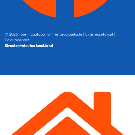
© 2026 Tuurin Laatupaino |
Tietosuojaseloste
|
Evästeasetukset
|
Palautusehdot
Sivuston toteutus
lunni.land