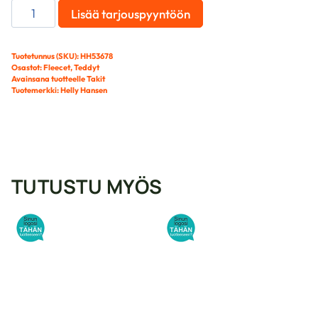
PATROL
Lisää tarjouspyyntöön
PILE
TEDDYFLEECE
määrä
Tuotetunnus (SKU):
HH53678
Osastot:
Fleecet
,
Teddyt
Avainsana tuotteelle
Takit
Tuotemerkki:
Helly Hansen
TUTUSTU MYÖS