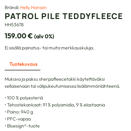
Brändi:
Helly Hansen
PATROL PILE TEDDYFLEECE
HH53678
159.00
€
(alv 0%)
Ei sisällä painatus- tai muita merkkauskuluja.
Tuotekuvaus
Mukava ja paksu sherpafleecetakki käytettäväksi
sellaisenaan tai välipukeutumisessa lisälämmönlähteenä.
• 100 % polyesteriä
• Tehostekankaat: 91 % polyamidia, 9 % elastaania
• Paino: 940 g
• PFC-vapaa
• Bluesign®-tuote