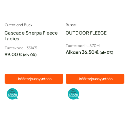
Cutter and Buck
Russell
Cascade Sherpa Fleece
OUTDOOR FLEECE
Ladies
Tuotekoodi: J870M
Tuotekoodi: 351471
Alkaen
36.50
€
(alv 0%)
99.00
€
(alv 0%)
Lisää tarjouspyyntöön
Lisää tarjouspyyntöön
Tällä
Tällä
tuotteella
tuotteella
on
on
useampi
useampi
muunnelma.
muunnelma.
Voit
Voit
tehdä
tehdä