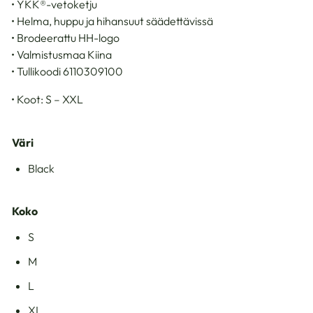
• YKK®-vetoketju
• Helma, huppu ja hihansuut säädettävissä
• Brodeerattu HH-logo
• Valmistusmaa Kiina
• Tullikoodi 6110309100
• Koot: S – XXL
Väri
Black
Koko
S
M
L
XL