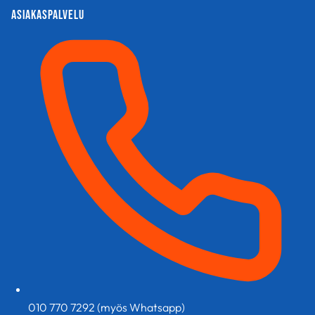
tehdä
tehdä
Asiakaspalvelu
valinnat
valinnat
tuotteen
tuotteen
sivulla.
sivulla.
010 770 7292 (myös Whatsapp)