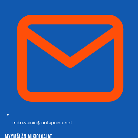
mika.vainio@laatupaino.net
Myymälän aukioloajat