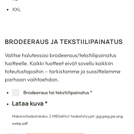
XXL
BRODEERAUS JA TEKSTIILIPAINATUS
Valitse halutessasi brodeeraus/tekstiilipainatus
tuotteelle. Kaikki tuotteet eivät sovellu kaikkiin
toteutustapoihin – tarkistamme ja suosittelemme
parhaan vaihtoehdon.
Brodeeraus tai tekstiilipainatus
*
Lataa kuva
*
Maksimitiedostokoko: 2 MB
Sallitut tiedostotyypit: jpg jpeg jpe png
webp pdf