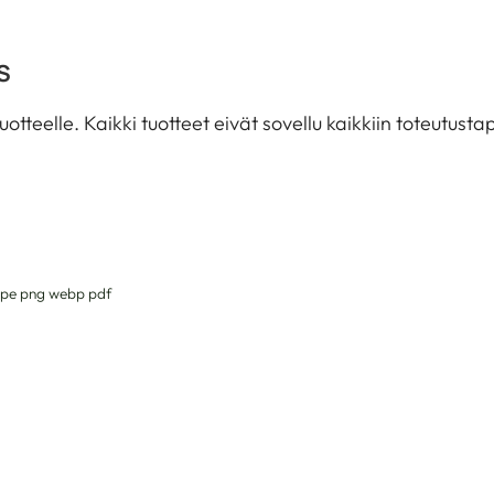
S
tuotteelle. Kaikki tuotteet eivät sovellu kaikkiin toteutus
g jpe png webp pdf