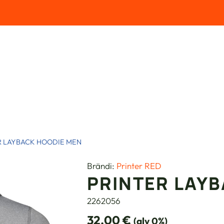
R LAYBACK HOODIE MEN
Brändi:
Printer RED
PRINTER LAY
2262056
32.00
€
(alv 0%)