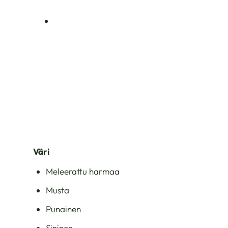
Väri
Meleerattu harmaa
Musta
Punainen
Sininen