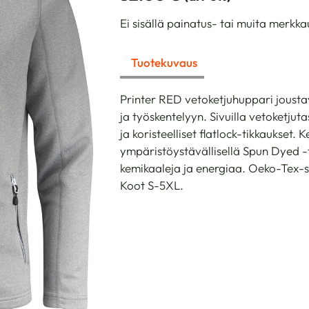
Ei sisällä painatus- tai muita merkka
Tuotekuvaus
Printer RED vetoketjuhuppari joustav
ja työskentelyyn. Sivuilla vetoketjuta
ja koristeelliset flatlock-tikkaukset.
ympäristöystävällisellä Spun Dyed -
kemikaaleja ja energiaa. Oeko-Tex-se
Koot S-5XL.