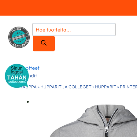
Siirry
sisältöön
Products
search
Tuotteet
Brändit
KAUPPA
»
HUPPARIT JA COLLEGET
»
HUPPARIT
»
PRINTE