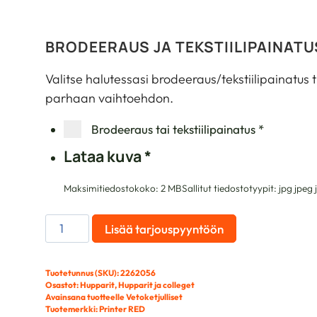
BRODEERAUS JA TEKSTIILIPAINATU
Valitse halutessasi brodeeraus/tekstiilipainatus 
parhaan vaihtoehdon.
Brodeeraus tai tekstiilipainatus
*
Lataa kuva
*
Maksimitiedostokoko: 2 MB
Sallitut tiedostotyypit: jpg jpe
PRINTER
Lisää tarjouspyyntöön
LAYBACK
HOODIE
Tuotetunnus (SKU):
2262056
MEN
Osastot:
Hupparit
,
Hupparit ja colleget
määrä
Avainsana tuotteelle
Vetoketjulliset
Tuotemerkki:
Printer RED