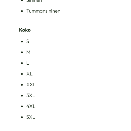
Tummansininen
Koko
S
M
L
XL
XXL
3XL
4XL
5XL