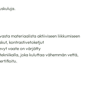
uskuluja.
asta materiaalista aktiiviseen liikkumiseen
skut, kontrastivetoketjut
 Kevyt vaate on värjätty
tekniikalla, joka kuluttaa vähemmän vettä,
rtifioitu.