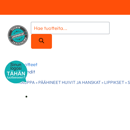
Siirry
sisältöön
Products
search
Tuotteet
Brändit
KAUPPA
»
PÄÄHINEET HUIVIT JA HANSKAT
»
LIPPIKSET
»
S