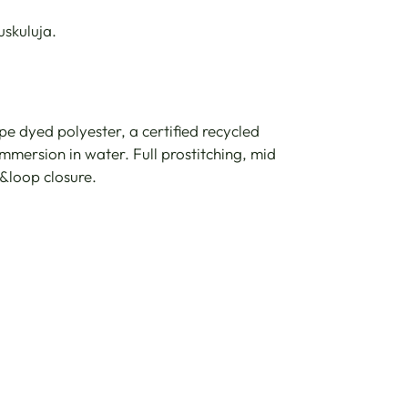
uskuluja.
e dyed polyester, a certified recycled
mmersion in water. Full prostitching, mid
k&loop closure.