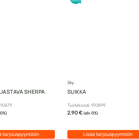
Sky
IJASTAVA SHERPA
SUIKKA
910679
Tuotekoodi: 910899
2.90
€
 0%)
(alv 0%)
ä tarjouspyyntöön
Lisää tarjouspyyntöön