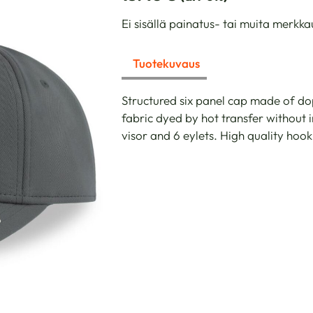
Ei sisällä painatus- tai muita merkka
Tuotekuvaus
Structured six panel cap made of dop
fabric dyed by hot transfer without i
visor and 6 eylets. High quality hoo