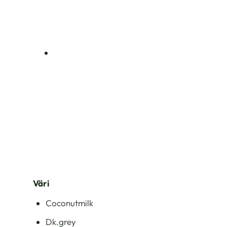
Väri
Coconutmilk
Dk.grey