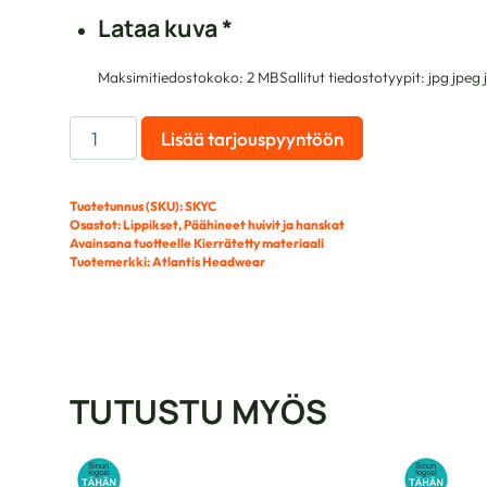
Lataa kuva
*
Maksimitiedostokoko: 2 MB
Sallitut tiedostotyypit: jpg jpe
Skye
Lisää tarjouspyyntöön
Lippis
määrä
Tuotetunnus (SKU):
SKYC
Osastot:
Lippikset
,
Päähineet huivit ja hanskat
Avainsana tuotteelle
Kierrätetty materiaali
Tuotemerkki:
Atlantis Headwear
TUTUSTU MYÖS