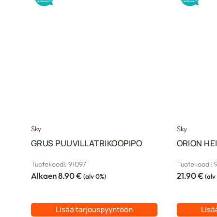
Sky
Sky
GRUS PUUVILLATRIKOOPIPO
ORION HE
Tuotekoodi: 91097
Tuotekoodi: 
Alkaen
8.90
€
21.90
€
(alv 0%)
(alv
Lisää tarjouspyyntöön
Lisä